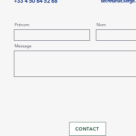
33 4 50 64 52 68
secretariat.serg
+
Prénom
Nom
Message
CONTACT