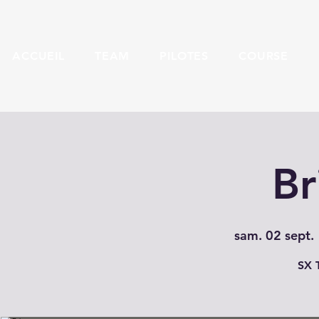
ACCUEIL
TEAM
PILOTES
COURSE
Br
sam. 02 sept.
 
SX 