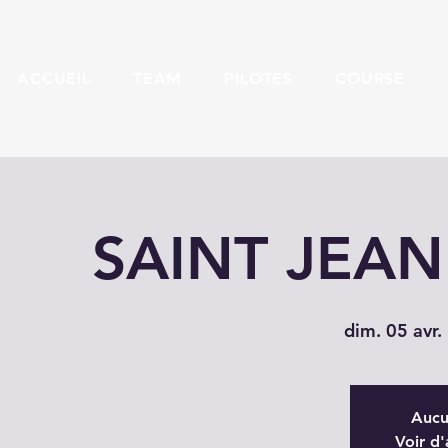
ACCUEIL
TEAM
PILOTES
COURSE
SAINT JEAN
dim. 05 avr.
 
Aucu
Voir d