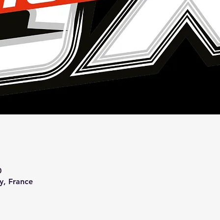
0
ry, France