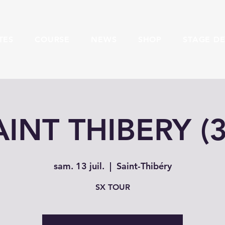
TES
COURSE
NEWS
SHOP
STAGE DE
AINT THIBERY (3
sam. 13 juil.
  |  
Saint-Thibéry
SX TOUR