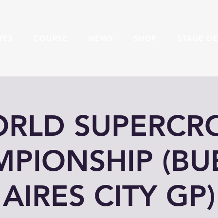
TES
COURSE
NEWS
SHOP
STAGE DE
RLD SUPERCR
PIONSHIP (B
AIRES CITY GP)