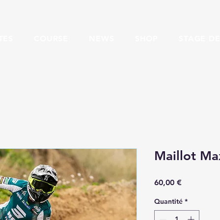
TES
COURSE
NEWS
SHOP
STAGE DE
Maillot M
Prix
60,00 €
Quantité
*