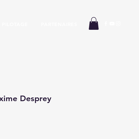
 PILOTAGE
PARTENAIRES
axime Desprey