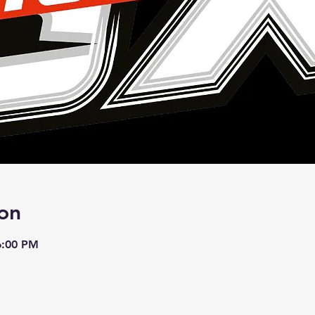
on
6:00 PM