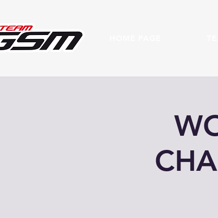
HOME PAGE
T
WO
CHA