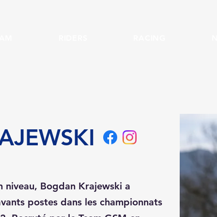
EAM
RIDERS
RACING
RAJEWSKI
on niveau, Bogdan Krajewski a
avants postes dans les championnats