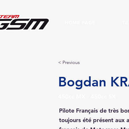
HOME PAGE
T
< Previous
Bogdan K
450cc MX - 450cc SX
Pilote Français de très b
toujours été présent aux 