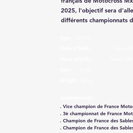
français de Motocross Mx
2025, l'objectif sera d'al
différents championnats da
Age :
22 ans
Date of birth :
7 aout 20
Place of birth :
Nancy (54)
Size :
1m80
Weight :
80 kg
Achievements :
. Vice champion de France Moto
. 3è championnat de France Mot
. Champion de France des Sables
. Champion de France des Sables