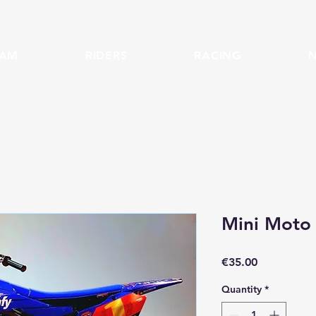
EAM
RIDERS
RACING
Mini Moto
Price
€35.00
Quantity
*